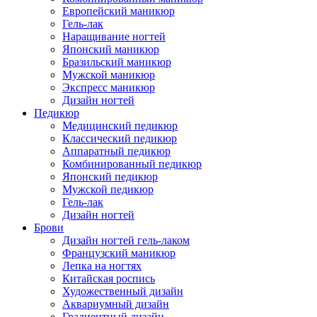
Европейский маникюр
Гель-лак
Наращивание ногтей
Японский маникюр
Бразильский маникюр
Мужской маникюр
Экспресс маникюр
Дизайн ногтей
Педикюр
Медицинский педикюр
Классический педикюр
Аппаратный педикюр
Комбинированный педикюр
Японский педикюр
Мужской педикюр
Гель-лак
Дизайн ногтей
Брови
Дизайн ногтей гель-лаком
Французский маникюр
Лепка на ногтях
Китайская роспись
Художественный дизайн
Аквариумный дизайн
Градиентный дизайн