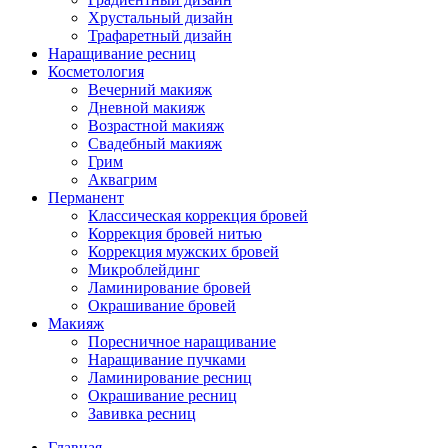
Хрустальный дизайн
Трафаретный дизайн
Наращивание ресниц
Косметология
Вечерний макияж
Дневной макияж
Возрастной макияж
Свадебный макияж
Грим
Аквагрим
Перманент
Классическая коррекция бровей
Коррекция бровей нитью
Коррекция мужских бровей
Микроблейдинг
Ламинирование бровей
Окрашивание бровей
Макияж
Поресничное наращивание
Наращивание пучками
Ламинирование ресниц
Окрашивание ресниц
Завивка ресниц
Главная